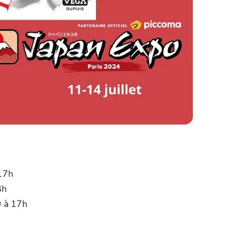
 17h
8h
0 à 17h