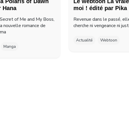
a Polaris of Dawn
Le webtoon La vraie
r Hana
moi ! édité par Pika
Secret of Me and My Boss,
Revenue dans le passé, ell
la nouvelle romance de
cherche ni vengeance ni just
ima
Actualité
Webtoon
Manga