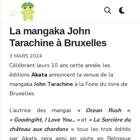
La mangaka John
Tarachine à Bruxelles
3 MARS 2024
Célébrant leurs 10 ans cette année, les
éditions
Akata
annoncent la venue de la
mangaka
John Tarachine
à la Foire du livre de
Bruxelles.
L’autrice des mangas
« Ocean Rush »
,
« Goodngiht, I Love You… »
et
« La Sorcière du
château aux chardons »
, tous les trois édités
par Akata, sera ainsi en visite en Belgique