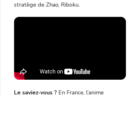
stratège de Zhao, Riboku.
Le saviez-vous ?
En France, l’anime
Kingdom
est disponible en intégralité sur
ADN
. La cinquième et dernière saison en
date fut diffusée sur la plateforme durant
l’hiver 2024. Le manga, quant à lui, est
édité par
Meian
, avec 73 tomes publiés à