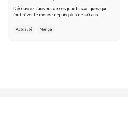
Découvrez l’univers de ces jouets iconiques qui
font rêver le monde depuis plus de 40 ans
Actualité
Manga
Facebook
Twitter
Instagram
Youtube
© 2021 MelonPanPanic by Airgo