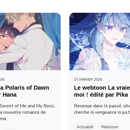
026
15 JANVIER 2026
a Polaris of Dawn
Le webtoon La vraie
r Hana
moi ! édité par Pika
Secret of Me and My Boss,
Revenue dans le passé, ell
la nouvelle romance de
cherche ni vengeance ni just
ima
Actualité
Webtoon