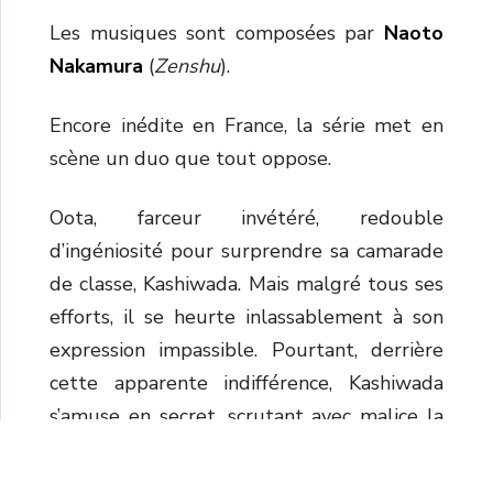
Les musiques sont composées par
Naoto
Nakamura
(
Zenshu
).
Encore inédite en France, la série met en
scène un duo que tout oppose.
Oota, farceur invétéré, redouble
d’ingéniosité pour surprendre sa camarade
de classe, Kashiwada. Mais malgré tous ses
efforts, il se heurte inlassablement à son
expression impassible. Pourtant, derrière
cette apparente indifférence, Kashiwada
s’amuse en secret, scrutant avec malice la
moindre émotion qui traverse le visage de
son camarade