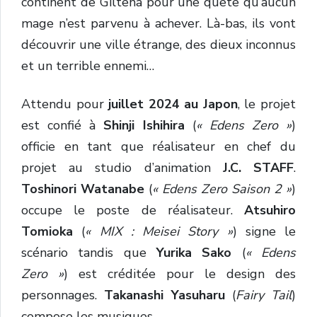
continent de Giltena pour une quête qu’aucun
mage n’est parvenu à achever. Là-bas, ils vont
découvrir une ville étrange, des dieux inconnus
et un terrible ennemi…
Attendu pour
juillet 2024 au Japon
, le projet
est confié à
Shinji Ishihira
(
« Edens Zero »
)
officie en tant que réalisateur en chef du
projet au studio d’animation
J.C. STAFF
.
Toshinori Watanabe
(
« Edens Zero Saison 2 »
)
occupe le poste de réalisateur.
Atsuhiro
Tomioka
(
« MIX : Meisei Story »
) signe le
scénario tandis que
Yurika Sako
(
« Edens
Zero »
) est créditée pour le design des
personnages.
Takanashi Yasuharu
(
Fairy Tail
)
compose les musiques.