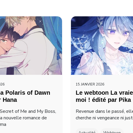
026
15 JANVIER 2026
a Polaris of Dawn
Le webtoon La vraie
r Hana
moi ! édité par Pika
Secret of Me and My Boss,
Revenue dans le passé, ell
la nouvelle romance de
cherche ni vengeance ni just
ima
Actualité
Webtoon