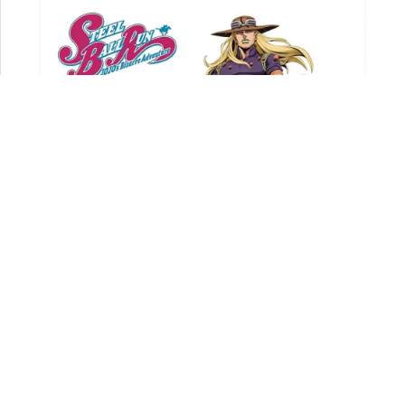
Le saviez-vous ?
L’anime
JoJo’s Bizarre
Adventure
est une adaptation du