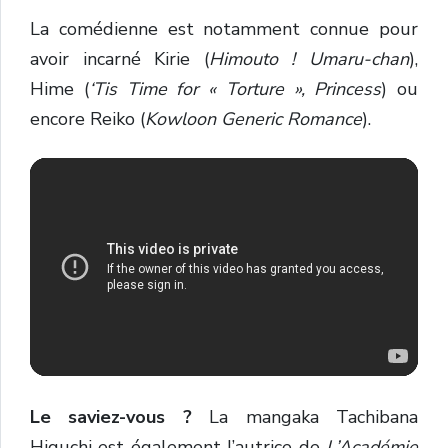
La comédienne est notamment connue pour
avoir incarné Kirie (
Himouto ! Umaru-chan
),
Hime (
‘Tis Time for « Torture », Princess
) ou
encore Reiko (
Kowloon Generic Romance
).
Le saviez-vous ?
La mangaka Tachibana
Higuchi est également l’autrice de
L’Académie