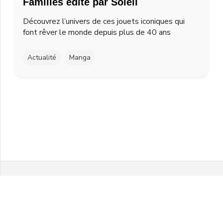
Families édité par Soleil
Découvrez l’univers de ces jouets iconiques qui
font rêver le monde depuis plus de 40 ans
Actualité
Manga
Facebook
Twitter
Instagram
Youtube
© 2021 MelonPanPanic by Airgo