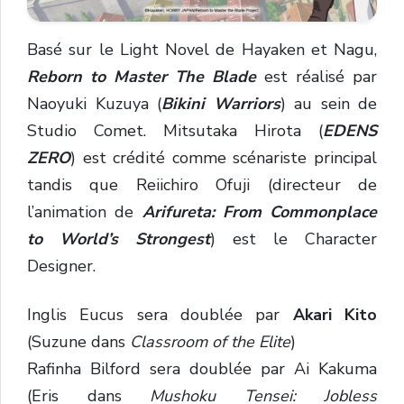
Basé sur le Light Novel de Hayaken et Nagu,
Reborn to Master The Blade
est réalisé par
Naoyuki Kuzuya (
Bikini Warriors
) au sein de
Studio Comet. Mitsutaka Hirota (
E
DENS
ZERO
) est crédité comme scénariste principal
tandis que Reiichiro Ofuji (directeur de
l’animation de
Arifureta: From Commonplace
to World’s Strongest
) est le Character
Designer.
Inglis Eucus sera doublée par
Akari Kito
(Suzune dans
Classroom of the Elite
)
Rafinha Bilford sera doublée par Ai Kakuma
(Eris dans
Mushoku Tensei: Jobless