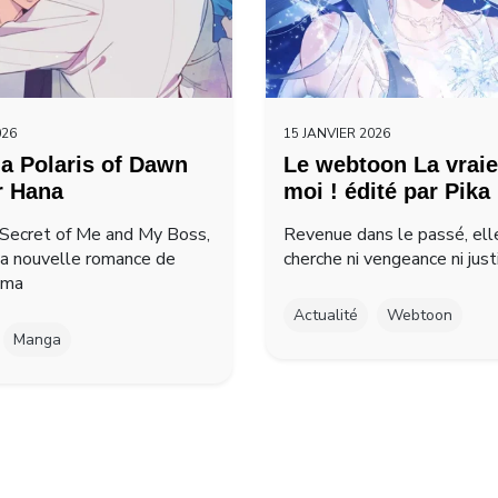
026
15 JANVIER 2026
a Polaris of Dawn
Le webtoon La vraie
r Hana
moi ! édité par Pika
Secret of Me and My Boss,
Revenue dans le passé, ell
la nouvelle romance de
cherche ni vengeance ni just
ima
Actualité
Webtoon
Manga