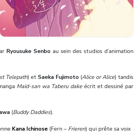
par
Ryousuke Senbo
au sein des studios d’animation
st Telepath
) et
Saeka Fujimoto
(
Alice or Alice
) tandis
e manga
Maid-san wa Taberu dake
écrit et dessiné par
gawa
(
Buddy Daddies
).
ienne
Kana Ichinose
(Fern –
Frieren
) qui prête sa voix