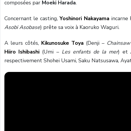
composées par
Moeki Harada
.
Concernant le casting,
Yoshinori Nakayama
incarne 
Asobi Asobase
) prête sa voix à Kaoruko Waguri.
A leurs côtés,
Kikunosuke Toya
(Denji –
Chainsaw
Hiiro Ishibashi
(Umi –
Les enfants de la mer
) et
respectivement Shohei Usami, Saku Natsusawa, Ayat