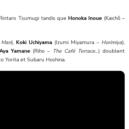
Rintaro Tsumugi tandis que
Honoka Inoue
(Kaichô –
 Man
),
Koki Uchiyama
(Izumi Miyamura –
Horimiya
),
Aya Yamane
(Riho –
The Café Terrace
…) doublent
o Yorita et Subaru Hoshina.