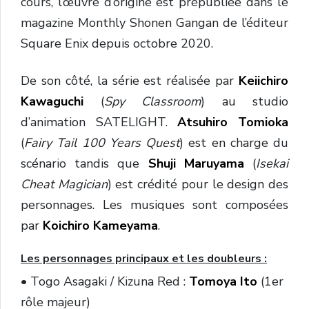
cours, l’œuvre d’origine est prépubliée dans le
magazine Monthly Shonen Gangan de l’éditeur
Square Enix depuis octobre 2020.
De son côté, la série est réalisée par
Keiichiro
Kawaguchi
(
Spy Classroom
) au studio
d’animation SATELIGHT.
Atsuhiro Tomioka
(
Fairy Tail 100 Years Quest
) est en charge du
scénario tandis que
Shuji Maruyama
(
Isekai
Cheat Magician
) est crédité pour le design des
personnages. Les musiques sont composées
par
Koichiro Kameyama
.
Les personnages principaux et les doubleurs :
• Togo Asagaki / Kizuna Red :
Tomoya Ito
(1er
rôle majeur)