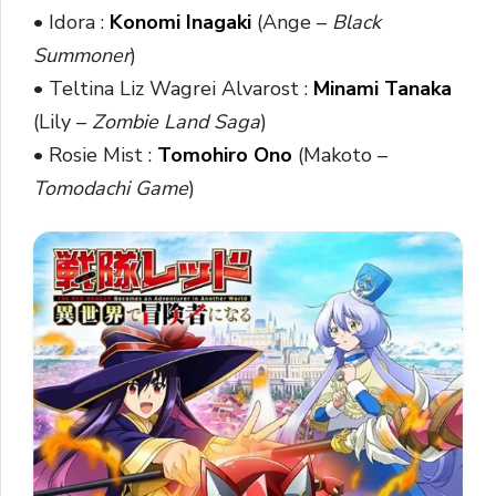
• Idora :
Konomi Inagaki
(Ange –
Black
Summoner
)
• Teltina Liz Wagrei Alvarost :
Minami Tanaka
(Lily –
Zombie Land Saga
)
• Rosie Mist :
Tomohiro Ono
(Makoto –
Tomodachi Game
)