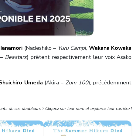
‌Hanamori
(Nadeshiko –
Yuru Camp
),
Wakana ‌Kowaka
 –
Beastars
) prêtent respectivement leur voix Asako
Shuichiro Umeda
(Akira –
Zom 100
), précédemment
nts de ces doubleurs ? Cliquez sur leur nom et explorez leur carrière !