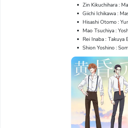
Zin Kikuchihara : 
Giichi Ichikawa : 
Hisashi Otomo : Y
Mao Tsuchiya : Yos
Rei Inaba : Takuya 
Shion Yoshino : Som