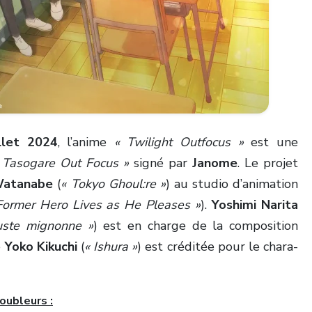
illet 2024
, l’anime
« Twilight Outfocus »
est une
 Tasogare Out Focus »
signé par
Janome
. Le projet
Watanabe
(
« Tokyo Ghoul:re »
) au studio d’animation
Former Hero Lives as He Pleases »
).
Yoshimi Narita
juste mignonne »
) est en charge de la composition
e
Yoko Kikuchi
(
« Ishura »
) est créditée pour le chara-
oubleurs :