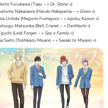
Makoto Furukawa (Taiju –
« Dr. Stone »
)
Masatomo Nakazawa (Haruki Nakayama –
« Given »
)
uma Uchida (Megumi Fushiguro –
« Jujutsu Kaisen »
)
hitsugu Matsuoka (Bell Cranel –
« DanMachi »
)
Eguchi (Loid Forger –
« Spy x Family »
)
a Saito (Yoshikazu Miyano – « Sasaki to Miyano »)