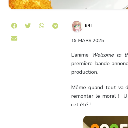
Share on Telegram
ERI
19 MARS 2025
L’anime
Welcome to th
première bande-annonc
production.
Même quand tout va de
remonter le moral ! Un
cet été !