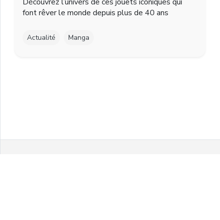
Découvrez l’univers de ces jouets iconiques qui
font rêver le monde depuis plus de 40 ans
Actualité
Manga
Facebook
Twitter
Instagram
Youtube
© 2021 MelonPanPanic by Airgo