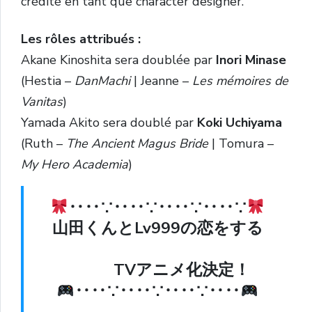
crédité en tant que character designer.
Les rôles attribués :
Akane Kinoshita sera doublée par
Inori Minase
(Hestia –
DanMachi
| Jeanne –
Les mémoires de
Vanitas
)
Yamada Akito sera doublé par
Koki Uchiyama
(Ruth –
The Ancient Magus Bride
| Tomura –
My Hero Academia
)
‥‥∵‥‥∵‥‥∵‥‥∵
山田くんとLv999の恋をする
TVアニメ化決定！
‥‥∵‥‥∵‥‥∵‥‥