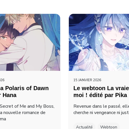
026
15 JANVIER 2026
a Polaris of Dawn
Le webtoon La vraie
r Hana
moi ! édité par Pika
Secret of Me and My Boss,
Revenue dans le passé, ell
la nouvelle romance de
cherche ni vengeance ni just
ima
Actualité
Webtoon