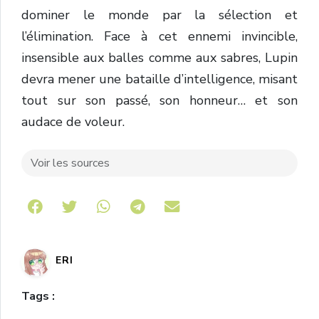
dominer
le
monde
par
la
sélection
et
l’élimination
.
Face
à
cet
ennemi
invincible
,
insensible
aux
balles
comme
aux
sabres,
Lupin
devra
mener
une
bataille
d’intelligence
,
misant
tout
sur
son
passé,
son
honneur…
et
son
audace
de
voleur
.
Voir les sources
Share on Telegram
ERI
Tags :