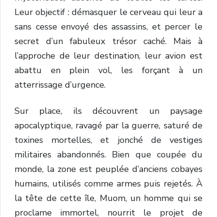
Leur
objectif :
démasquer
le
cerveau
qui
leur
a
sans
cesse
envoyé
des
assassins,
et
percer
le
secret
d’un
fabuleux
trésor
caché
.
Mais
à
l’approche
de
leur
destination,
leur
avion
est
abattu
en
plein
vol
,
les
forçant
à
un
atterrissage
d’urgence
.
Sur
place,
ils
découvrent
un
paysage
apocalyptique
,
ravagé
par
la
guerre,
saturé
de
toxines
mortelles
,
et
jonché
de
vestiges
militaires
abandonnés
.
Bien
que
coupée
du
monde,
la
zone
est
peuplée
d’
anciens
cobayes
humains
,
utilisés
comme
armes
puis
rejetés.
À
la
tête
de
cette
île,
Muom
,
un
homme
qui
se
proclame
immortel
,
nourrit
le
projet
de