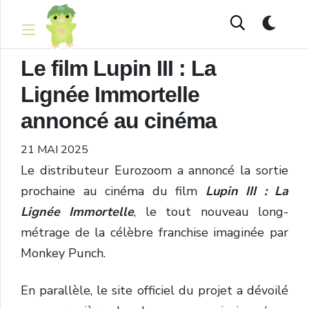
Le film Lupin III : La
Lignée Immortelle
annoncé au cinéma
21 MAI 2025
Le
distributeur
Eurozoom
a
annoncé
la sortie
prochaine
au cinéma
du
film
Lupin III : La
Lignée Immortelle
,
le tout nouveau long-
métrage
de
la
célèbre
franchise
imaginée
par
Monkey
Punch.
En parallèle, l
e
site
officiel
du
projet
a
dévoilé