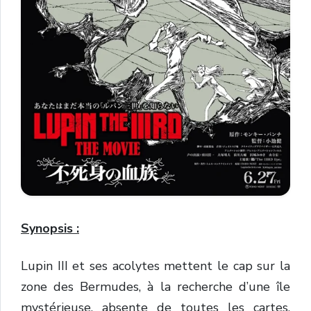
Synopsis :
Lupin
III
et
ses
acolytes
mettent
le
cap
sur
la
zone
des
Bermudes
,
à
la
recherche
d’une
île
mystérieuse,
absente
de
toutes
les
cartes
.