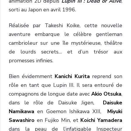
animation 2D depuis
Lupin
III :
Dead
or
Alive
,
sorti
au
Japon
en
avril
1996.
Réalisée par Takeshi Koike, cette
nouvelle
aventure
embarque
le
célèbre
gentleman
cambrioleur
sur
une
île
mystérieuse,
théâtre
de
lourds
secrets…
et
d’un
trésor
aux
promesses
infinies.
Bien évidemment
Kanichi Kurita
reprend son
rôle en tant que Lupin III.
Il
sera
entouré
de
compagnons
de
longue
date
avec
Akio Otsuka
,
dans le rôle de Daisuke Jigen,
Daisuke
Namikawa
en Goemon Ishikawa XIII,
Miyuki
Sawashiro
en Fujiko Min, et
Koichi Yamadera
dans
la
peau
de
l’infatigable
Inspecteur