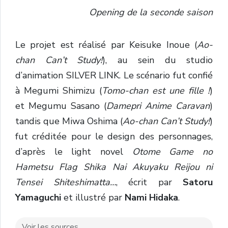
Opening de la seconde saison
Le projet est réalisé par Keisuke Inoue (
Ao-
chan Can’t Study!
), au sein du studio
d’animation SILVER LINK. Le scénario fut confié
à Megumi Shimizu (
Tomo-chan est une fille !
)
et Megumu Sasano (
Damepri Anime Caravan
)
tandis que Miwa Oshima (
Ao-chan Can’t Study!
)
fut créditée pour le design des personnages,
d’après le light novel
Otome Game no
Hametsu Flag Shika Nai Akuyaku Reijou ni
Tensei Shiteshimatta…
, écrit par
Satoru
Yamaguchi
et illustré par
Nami Hidaka
.
Voir les sources