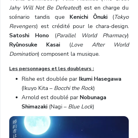
Jahy Will Not Be Defeated!
) est en charge du
scénario tandis que
Kenichi Ônuki
(
Tokyo
Revengers
) est crédité pour le chara-design.
Satoshi Hono
(
Parallel World Pharmacy
)
Ryûnosuke Kasai
(
Love After World
Domination
) composent la musique.
Les personnages et les doubleurs :
Rishe est doublée par
Ikumi Hasegawa
(Ikuyo Kita –
Bocchi the Rock
)
Arnold est doublé par
Nobunaga
Shimazaki
(Nagi –
Blue Lock
)