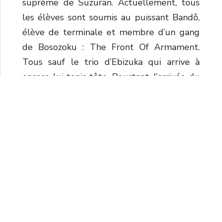
suprême de Suzuran. Actuellement, tous
les élèves sont soumis au puissant Bandô,
élève de terminale et membre d’un gang
de Bosozoku : The Front Of Armament.
Tous sauf le trio d’Ebizuka qui arrive à
encore lui tenir tête. Pourtant, l’arrivée du
nouvel élève, Bôya Harumichi qui fait
preuve d’une force au combat redoutable,
pourrait bien changer les choses.
Tags :
Actualité
Manga
Kana
Laisser un commentaire
Votre adresse e-mail ne sera pas publiée.
Les