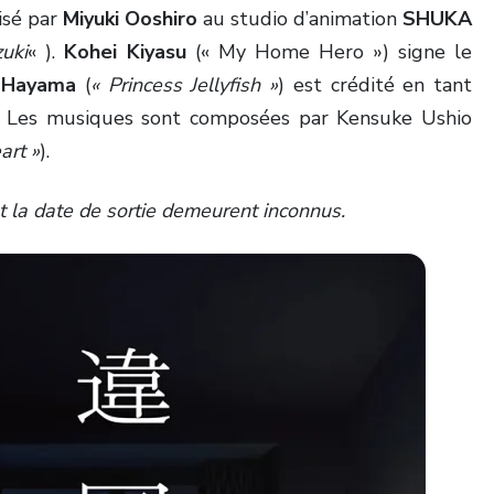
isé par
Miyuki Ooshiro
au studio d’animation
SHUKA
uki
« ).
Kohei Kiyasu
(« My Home Hero ») signe le
i Hayama
(
« Princess Jellyfish »
) est crédité en tant
r. Les musiques sont composées par Kensuke Ushio
art »
).
et la date de sortie demeurent inconnus.