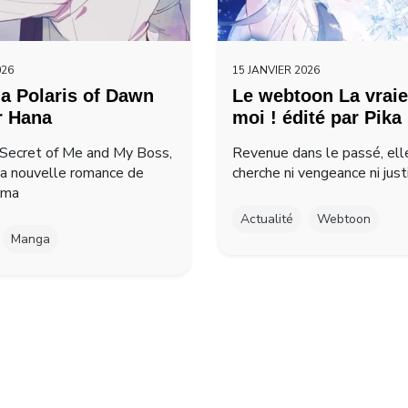
026
15 JANVIER 2026
a Polaris of Dawn
Le webtoon La vraie
r Hana
moi ! édité par Pika
Secret of Me and My Boss,
Revenue dans le passé, ell
la nouvelle romance de
cherche ni vengeance ni just
ima
Actualité
Webtoon
Manga