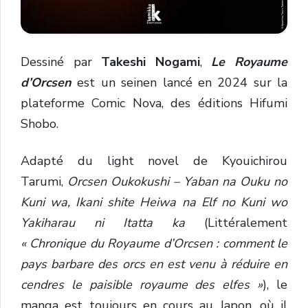
D
essiné par
Takeshi Nogami
,
Le Royaume
d’Orcsen
est un seinen lancé en 2024 sur la
plateforme Comic Nova, des éditions Hifumi
Shobo.
Adapté du light novel de Kyouichirou
Tarumi,
Orcsen Oukokushi – Yaban na Ouku no
Kuni wa, Ikani shite Heiwa na Elf no Kuni wo
Yakiharau ni Itatta ka
(Littéralement
« Chronique du Royaume d’Orcsen : comment le
pays barbare des orcs en est venu à réduire en
cendres le paisible royaume des elfes »
), le
manga est toujours en cours au Japon, où il