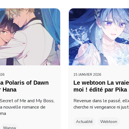
026
15 JANVIER 2026
a Polaris of Dawn
Le webtoon La vraie
r Hana
moi ! édité par Pika
Secret of Me and My Boss,
Revenue dans le passé, ell
la nouvelle romance de
cherche ni vengeance ni just
ima
Actualité
Webtoon
Manga