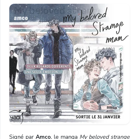
Signé par
Amco
, le manga
My beloved strange