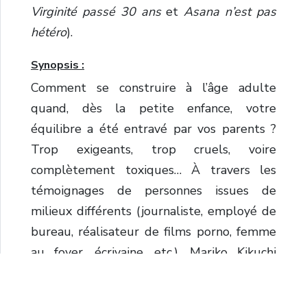
Virginité passé 30 ans
et
Asana n’est pas
hétéro
).
Synopsis :
Comment se construire à l’âge adulte
quand, dès la petite enfance, votre
équilibre a été entravé par vos parents ?
Trop exigeants, trop cruels, voire
complètement toxiques… À travers les
témoignages de personnes issues de
milieux différents (journaliste, employé de
bureau, réalisateur de films porno, femme
au foyer, écrivaine, etc.), Mariko Kikuchi
scrute, sans fard ni faux-semblants, la vie
d’adultes d’aujourd’hui qui souffrent