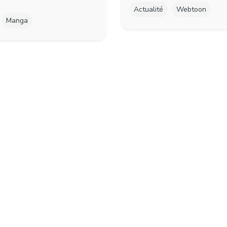
Actualité
Webtoon
Manga
ook
witter
Instagram
Youtube
onPanPanic by Airgo