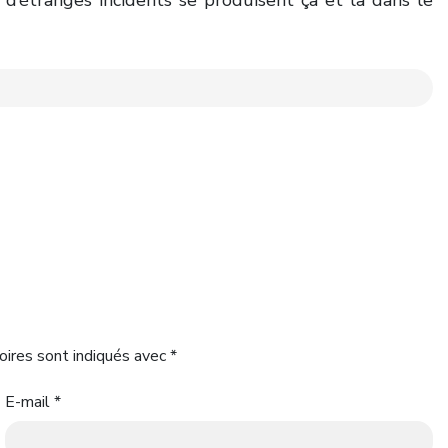
’étranges incidents se produisent çà et là dans le
oires sont indiqués avec
*
E-mail
*