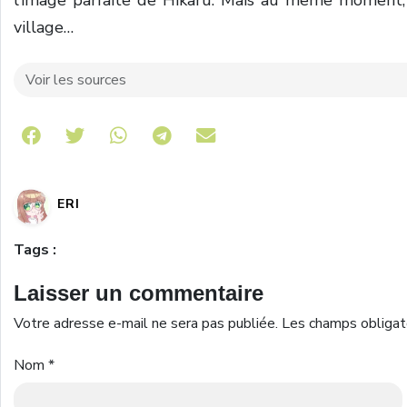
l’image parfaite de Hikaru. Mais au même moment, d
village…
Voir les sources
Share on Telegram
ERI
Tags :
Laisser un commentaire
Votre adresse e-mail ne sera pas publiée.
Les champs obligat
Nom
*