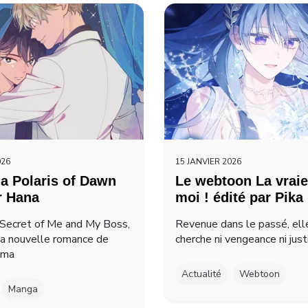
026
15 JANVIER 2026
a Polaris of Dawn
Le webtoon La vraie
r Hana
moi ! édité par Pika
Secret of Me and My Boss,
Revenue dans le passé, ell
la nouvelle romance de
cherche ni vengeance ni just
ima
Actualité
Webtoon
Manga