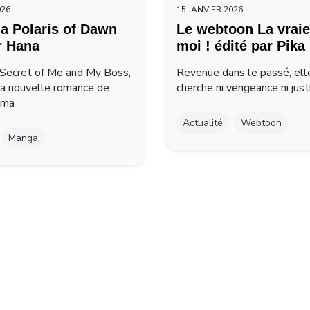
026
15 JANVIER 2026
a Polaris of Dawn
Le webtoon La vraie
r Hana
moi ! édité par Pika
Secret of Me and My Boss,
Revenue dans le passé, ell
la nouvelle romance de
cherche ni vengeance ni just
ima
Actualité
Webtoon
Manga