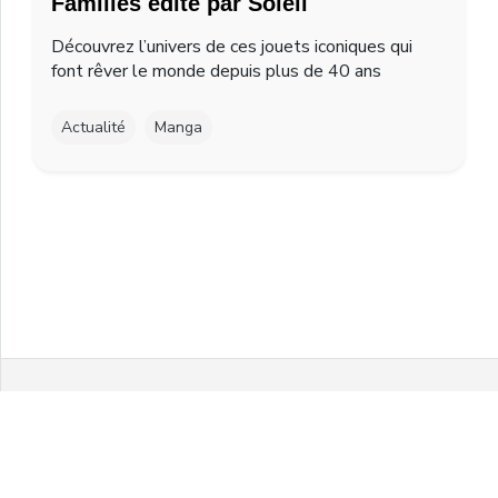
Families édité par Soleil
Découvrez l’univers de ces jouets iconiques qui
font rêver le monde depuis plus de 40 ans
Actualité
Manga
Facebook
Twitter
Instagram
Youtube
© 2021 MelonPanPanic by Airgo