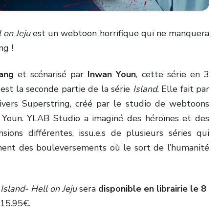
 on Jeju
est un webtoon horrifique qui ne manquera
ng !
ang
et scénarisé par
Inwan Youn
, cette série en 3
est la seconde partie de la série
Island.
Elle fait par
tivers Superstring, créé par le studio de webtoons
 Youn. YLAB Studio a imaginé des héroïnes et des
sions différentes, issu.e.s de plusieurs séries qui
înent des bouleversements où le sort de l’humanité
e
Island- Hell on Jeju
sera
disponible en librairie le 8
 15.95€.