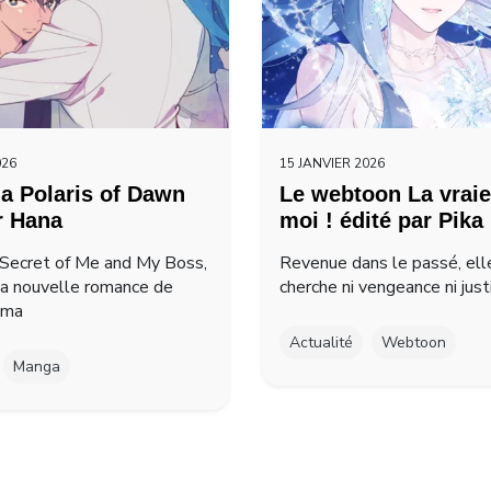
026
15 JANVIER 2026
a Polaris of Dawn
Le webtoon La vraie
r Hana
moi ! édité par Pika
Secret of Me and My Boss,
Revenue dans le passé, ell
la nouvelle romance de
cherche ni vengeance ni just
ima
Actualité
Webtoon
Manga