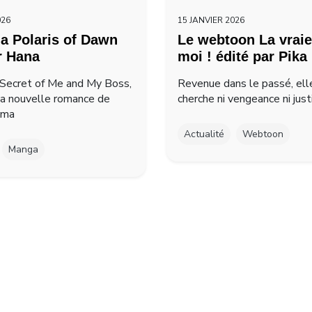
026
15 JANVIER 2026
a Polaris of Dawn
Le webtoon La vraie
r Hana
moi ! édité par Pika
Secret of Me and My Boss,
Revenue dans le passé, ell
la nouvelle romance de
cherche ni vengeance ni just
ima
Actualité
Webtoon
Manga