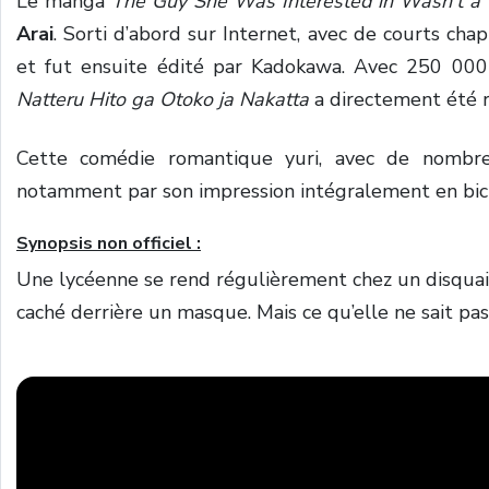
Le manga
The Guy She Was Interested in Wasn’t a 
Arai
. Sorti d’abord sur Internet, avec de courts cha
et fut ensuite édité par Kadokawa. Avec 250 000
Natteru Hito ga Otoko ja Nakatta
a directement été 
Cette comédie romantique yuri, avec de nombreu
notamment par son impression intégralement en bic
Synopsis non officiel :
Une lycéenne se rend régulièrement chez un disquai
caché derrière un masque.
Mais ce qu’elle ne sait pas