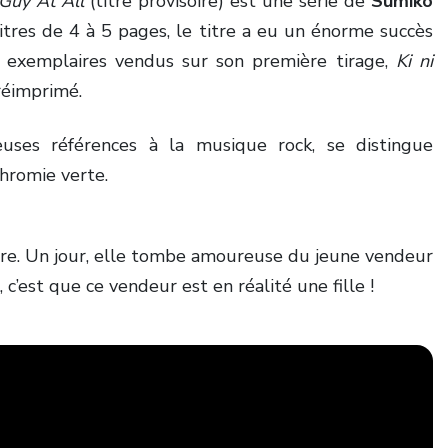
Guy At All
(titre provisoire) est une série
de
Sumiko
pitres de 4 à 5 pages, le titre a eu un énorme succès
 exemplaires vendus sur son première tirage,
Ki ni
réimprimé.
ses références à la musique rock, se distingue
hromie verte.
re. Un jour, elle tombe amoureuse du jeune vendeur
, c’est que ce vendeur est en réalité une fille !