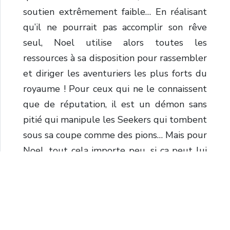
soutien extrêmement faible… En réalisant
qu’il ne pourrait pas accomplir son rêve
seul, Noel utilise alors toutes les
ressources à sa disposition pour rassembler
et diriger les aventuriers les plus forts du
royaume ! Pour ceux qui ne le connaissent
que de réputation, il est un démon sans
pitié qui manipule les Seekers qui tombent
sous sa coupe comme des pions… Mais pour
Noel, tout cela importe peu, si ça peut lui
permettre d’arriver à ses fins. Ainsi
commence l’histoire du jeune Talker qui
dominera un jour tous les Seekers les plus
forts du monde !