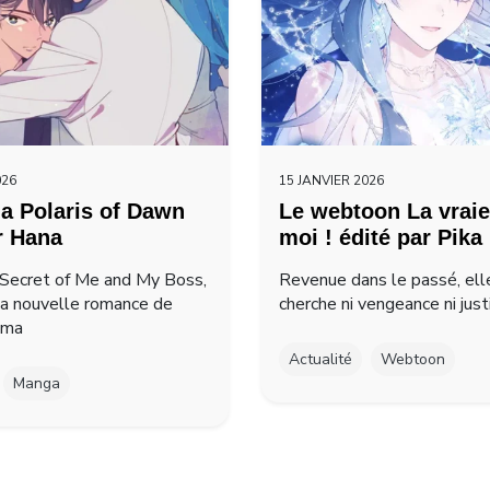
026
15 JANVIER 2026
a Polaris of Dawn
Le webtoon La vraie
r Hana
moi ! édité par Pika
Secret of Me and My Boss,
Revenue dans le passé, ell
la nouvelle romance de
cherche ni vengeance ni just
ima
Actualité
Webtoon
Manga