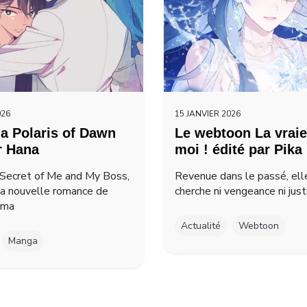
026
15 JANVIER 2026
a Polaris of Dawn
Le webtoon La vraie
r Hana
moi ! édité par Pika
Secret of Me and My Boss,
Revenue dans le passé, ell
la nouvelle romance de
cherche ni vengeance ni just
ima
Actualité
Webtoon
Manga