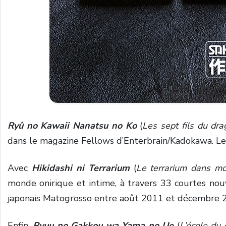
Ryû no Kawaii Nanatsu no Ko
(
Les sept fils du dr
dans le magazine Fellows d’Enterbrain/Kadokawa. Le 
Avec
Hikidashi ni Terrarium
(
Le terrarium dans mon
monde onirique et intime, à travers 33 courtes nouvel
japonais Matogrosso entre août 2011 et décembre 
Enfin,
Ryuu no Gakkou wa Yama no Ue
(
L’école du