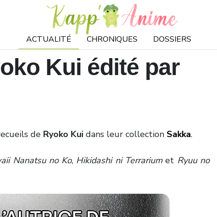
ACTUALITÉ
CHRONIQUES
DOSSIERS
yoko Kui édité par
recueils de
Ryoko Kui
dans leur collection
Sakka
.
aii Nanatsu no Ko
,
Hikidashi ni Terrarium
et
Ryuu no