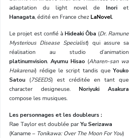
adaptation du light novel de
Inori
et
Hanagata
, édité en France chez
LaNovel
.
Le projet est confié à
Hideaki Ôba
(
Dr. Ramune
Mysterious Disease Specialist
) qui assure sa
réalisation au studio d’animation
platinumvision
.
A
yumu Hisao
(
Aharen-san wa
Hakarenai
)
rédige le script tandis que
Youko
Satou
(
7SEEDS
) est créditée en tant que
character designeuse.
Noriyuki Asakura
compose les musiques.
Les personnages et les doubleurs :
Rae Taylor est doublée par
Yu Serizawa
(Kaname –
Tonikawa: Over The Moon For You
)