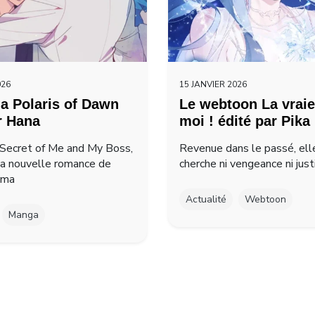
026
15 JANVIER 2026
a Polaris of Dawn
Le webtoon La vraie
r Hana
moi ! édité par Pika
Secret of Me and My Boss,
Revenue dans le passé, ell
la nouvelle romance de
cherche ni vengeance ni just
ima
Actualité
Webtoon
Manga