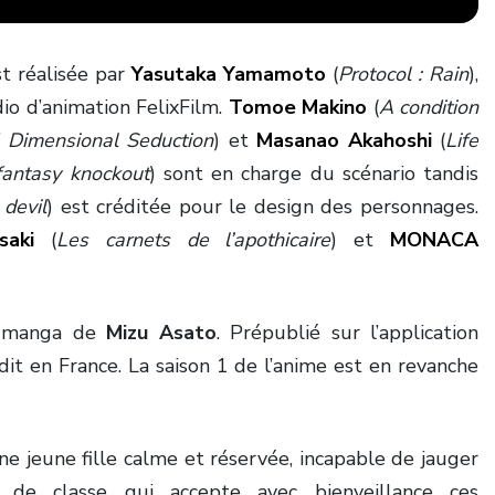
t réalisée par
Yasutaka Yamamoto
(
Protocol : Rain
),
dio d’animation FelixFilm.
Tomoe Makino
(
A condition
 Dimensional Seduction
) et
Masanao Akahoshi
(
Life
fantasy knockout
) sont en charge du scénario tandis
 devil
) est créditée pour le design des personnages.
saki
(
Les carnets de l’apothicaire
) et
MONACA
du manga de
Mizu Asato
. Prépublié sur l’application
dit en France. La saison 1 de l’anime est en revanche
e jeune fille calme et réservée, incapable de jauger
n de classe qui accepte avec bienveillance ces