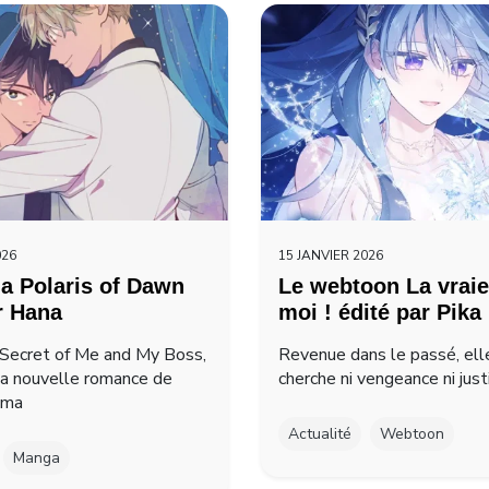
026
15 JANVIER 2026
a Polaris of Dawn
Le webtoon La vraie
r Hana
moi ! édité par Pika
Secret of Me and My Boss,
Revenue dans le passé, ell
la nouvelle romance de
cherche ni vengeance ni just
ima
Actualité
Webtoon
Manga