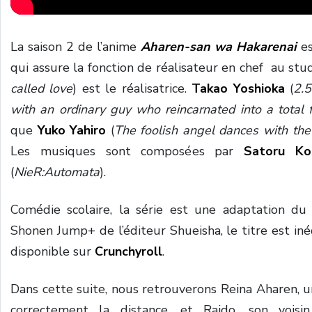
La saison 2 de l’anime
Aharen-san wa Hakarenai
es
qui assure la fonction de réalisateur en chef au stu
called love
) est le réalisatrice.
Takao Yoshioka
(
2.5
with an ordinary guy who reincarnated into a total 
que
Yuko Yahiro
(
The foolish angel dances with the
Les musiques sont composées par
Satoru Ko
(
NieR:Automata
).
Comédie scolaire, la série est une adaptation 
Shonen Jump+ de l’éditeur Shueisha, le titre est iné
disponible sur
Crunchyroll
.
Dans cette suite, nous retrouverons Reina Aharen, un
correctement la distance, et Raido, son voisi