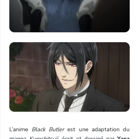
L’anime
Black Butler
est une adaptation du
manga
Kuroshitsuji
, écrit et dessiné par
Yana